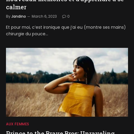
calmer
By
Jandino
March 6, 2023
0
Et pour moi, c’est ironique que j’ai eu (montre ses mains)
chirurgie du pouce…
AUX FEMMES
Prince to the Brave Bros: Unraveling