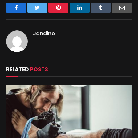
Facebook
Twitter
Pinterest
LinkedIn
Tumblr
Email
Jandino
RELATED
POSTS