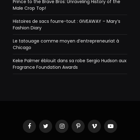
Prince to the Brave Bros: Unraveling History of the
Male Crop Top!
Histoires de sacs fourre-tout : GIVEAWAY – Mary’s
Fashion Diary
Le tatouage comme moyen d’entrepreneuriat à
Chicago
Keke Palmer éblouit dans sa robe Sergio Hudson aux
Fragrance Foundation Awards
Facebook
Twitter
Instagram
Pinterest
Vimeo
YouTube