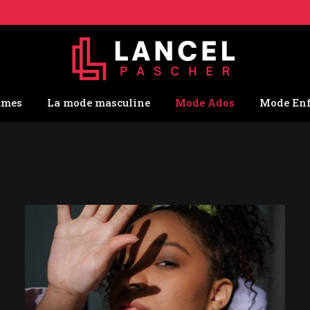
mmes
La mode masculine
Mode Ados
Mode En