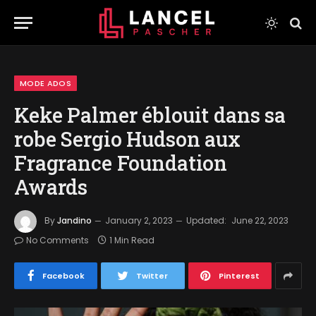
MODE ADOS
Keke Palmer éblouit dans sa
robe Sergio Hudson aux
Fragrance Foundation
Awards
By
Jandino
January 2, 2023
Updated:
June 22, 2023
No Comments
1 Min Read
Facebook
Twitter
Pinterest